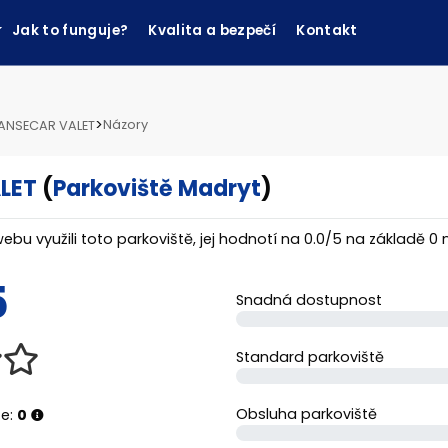
Jak to funguje?
Kvalita a bezpečí
Kontakt
>
Názory
SANSECAR VALET
LET
(
Parkoviště Madryt
)
webu využili toto parkoviště, jej hodnotí na
0.0
/
5
na základě
0
n
5
Snadná dostupnost
Standard parkoviště
Obsluha parkoviště
ze:
0