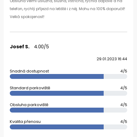
Obsluha velmi úslužná, slušná, vstřícná, rychlá odpově´d na
telefon, rychlý příjezd na letiště i z něj. Mohu na 100% doporučit!
Velká spokojenost!
Josef S.
4.00/5
29.01.2023 16:44
Snadná dostupnost
4/5
Standard parkoviště
4/5
Obsluha parkoviště
4/5
Kvalita přenosu
4/5