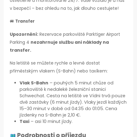
osvětlené a monitorované 24/7. Vaše vozidlo je u nás
v bezpečí – bez ohledu na to, jak dlouho cestujete!
🚐
Transfer
Upozornění:
Rezervace parkoviště Parktiger Airport
Parking 4
nezahrnuje službu ani náklady na
transfer.
Na letiště se můžete rychle a levně dostat
příměstským vlakem (S-Bahn) nebo taxíkem:
Vlak S-Bahn
– pouhých 5 minut chůze od
parkoviště k nedaleké železniční stanici
Schwechat. Cesta na letiště ve Vídni trvá pouze
dvě zastávky (6 minut jízdy). Vlaky jezdí každých
15–30 minut v době od 04:35 do 01:05. Cena
jízdenky na S-Bahn je 2,10 €.
Taxi
– asi 10 minut jízdy.
Podrobnosti o příjezdu