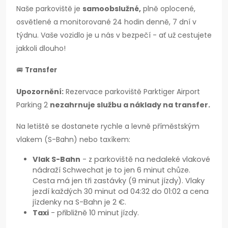
Naše parkoviště je
samoobslužné,
plně oplocené,
osvětlené a monitorované 24 hodin denně, 7 dní v
týdnu. Vaše vozidlo je u nás v bezpečí - ať už cestujete
jakkoli dlouho!
🚐
Transfer
Upozornění:
Rezervace parkoviště Parktiger Airport
Parking 2
nezahrnuje službu a náklady na transfer.
Na letiště se dostanete rychle a levně příměstským
vlakem (S-Bahn) nebo taxíkem:
Vlak S-Bahn
- z parkoviště na nedaleké vlakové
nádraží Schwechat je to jen 6 minut chůze.
Cesta má jen tři zastávky (9 minut jízdy). Vlaky
jezdí každých 30 minut od 04:32 do 01:02 a cena
jízdenky na S-Bahn je 2 €.
Taxi
- přibližně 10 minut jízdy.