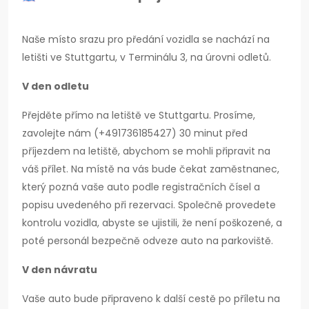
Naše místo srazu pro předání vozidla se nachází na
letišti ve Stuttgartu, v Terminálu 3, na úrovni odletů.
V den odletu
Přejděte přímo na letiště ve Stuttgartu. Prosíme,
zavolejte nám (+491736185427) 30 minut před
příjezdem na letiště, abychom se mohli připravit na
váš přílet. Na místě na vás bude čekat zaměstnanec,
který pozná vaše auto podle registračních čísel a
popisu uvedeného při rezervaci. Společně provedete
kontrolu vozidla, abyste se ujistili, že není poškozené, a
poté personál bezpečně odveze auto na parkoviště.
V den návratu
Vaše auto bude připraveno k další cestě po příletu na