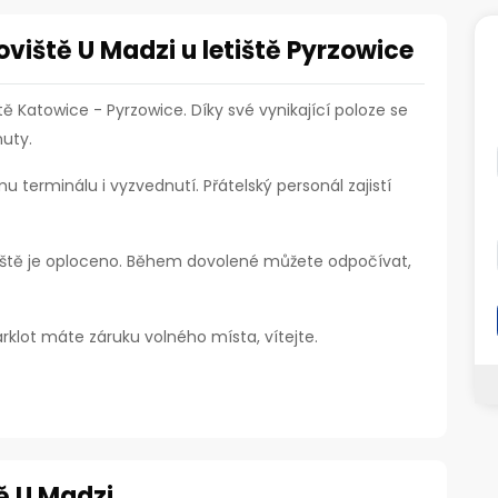
viště U Madzi u letiště Pyrzowice
ště Katowice - Pyrzowice. Díky své vynikající poloze se
nuty.
 terminálu i vyzvednutí. Přátelský personál zajistí
oviště je oploceno. Během dovolené můžete odpočívat,
arklot máte záruku volného místa, vítejte.
ě U Madzi