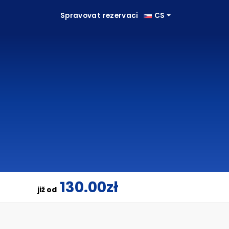
Spravovat rezervaci
CS
130.00zł
již od