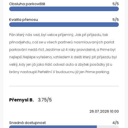
Obsluha parkoviště
5/5
Kvalita přenosu
5/5
Pán který nás vezl, byl velice příjemný, Jak při příjezdu, tak
přinodjehdu, což se u všech partnerů nasmlouvaných parlot
parkování nedá říct.Jezdíme už 4 roky pravidelně, a Prime byl
nejlepší.Nejlépe vyřešeno, vzhledem k dešti který při příjezdu byl
velký, kdy jen já jako řidič odvezl auto a zbytek posádky již u
brány nastoupil.Perfektní.V budoucnu již jen Prime parking.
Přemysl B.
3.75/5
26.07.2026 10:00
Snadná dostupnost
4/5