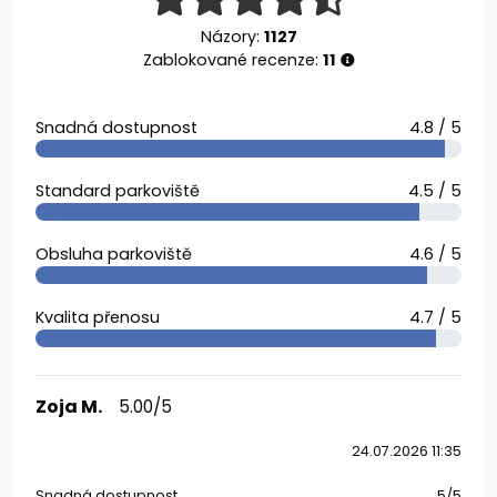
Názory:
1127
Zablokované recenze:
11
Snadná dostupnost
4.8 / 5
Standard parkoviště
4.5 / 5
Obsluha parkoviště
4.6 / 5
Kvalita přenosu
4.7 / 5
Zoja M.
5.00/5
24.07.2026 11:35
Snadná dostupnost
5/5