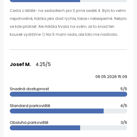
Cesta z letiště- na sedadlech pro 3 jsme seděli 4. Bylo to velmi
nepohodlné, řidička jela dost rychle, takze i nebezpečné. Nebylo
se kde pridrzet. Ale řidička trvala na svém, ze to snad ten
kousek vydržíme 🙄 Na 5 mam rada, ale toto me nastvalo.
Josef M.
4.25/5
06.05.2026 15:09
Snadná dostupnost
5/5
Standard parkoviště
4/5
Obsluha parkoviště
3/5