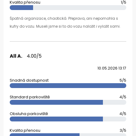
Kvalita přenosu
1/5
Špatná organizace, chaotická. Přeprava, ani nepomohla s
kufry do vozu. Museli jsme si to do vozu naložit i vyložit sami.
All A.
4.00/5
10.05.2026 13:17
Snadná dostupnost
5/5
Standard parkoviště
4/5
Obsluha parkoviště
4/5
Kvalita přenosu
3/5