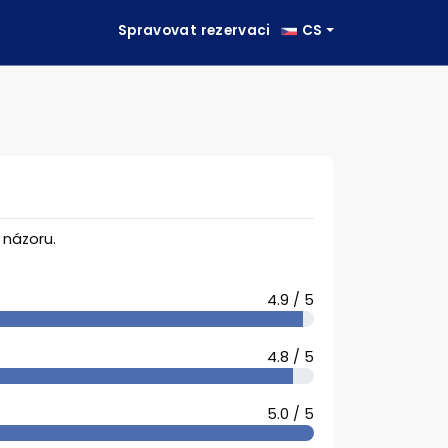
Spravovat rezervaci
CS
názoru.
4.9 / 5
4.8 / 5
5.0 / 5