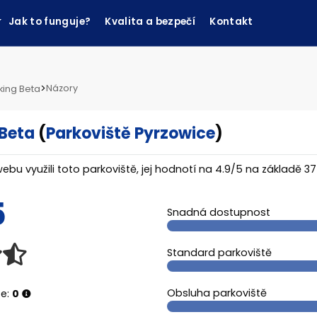
Jak to funguje?
Kvalita a bezpečí
Kontakt
>
Názory
king Beta
 Beta
(
Parkoviště Pyrzowice
)
webu využili toto parkoviště, jej hodnotí na
4.9
/
5
na základě
37
5
Snadná dostupnost
Standard parkoviště
Obsluha parkoviště
ze:
0