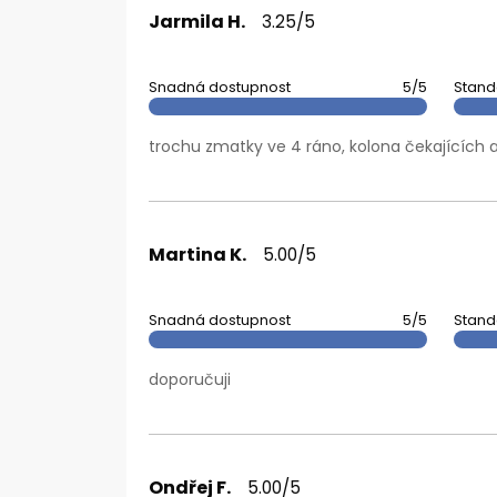
Jarmila H.
3.25/5
Snadná dostupnost
5/5
Stand
trochu zmatky ve 4 ráno, kolona čekajících a
Martina K.
5.00/5
Snadná dostupnost
5/5
Stand
doporučuji
Ondřej F.
5.00/5