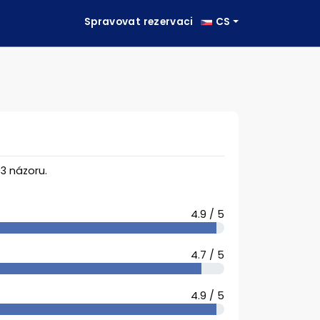
Spravovat rezervaci
CS
3
názoru.
4.9 / 5
4.7 / 5
4.9 / 5