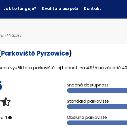
Jak to funguje?
Kvalita a bezpečí
Kontakt
>
Názory
Park
(
Parkoviště Pyrzowice
)
webu využili toto parkoviště, jej hodnotí na
4.9
/
5
na základě
40
5
Snadná dostupnost
Standard parkoviště
Obsluha parkoviště
ze:
1