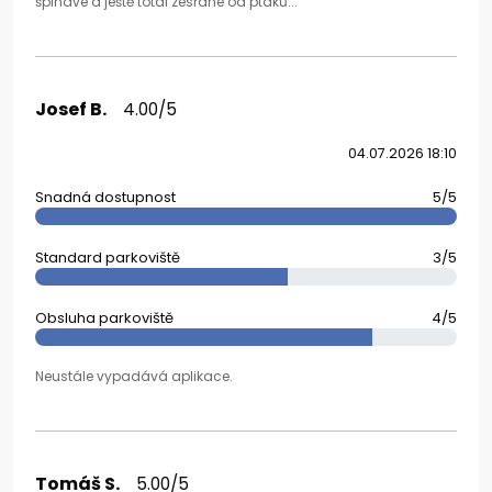
špinavé a ještě total zesrané od ptáků...
Josef B.
4.00/5
04.07.2026 18:10
Snadná dostupnost
5/5
Standard parkoviště
3/5
Obsluha parkoviště
4/5
Neustále vypadává aplikace.
Tomáš S.
5.00/5