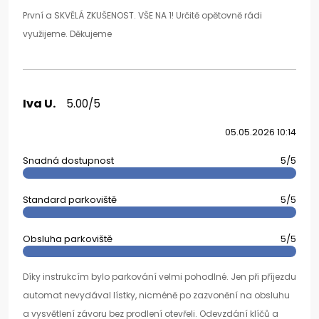
První a SKVĚLÁ ZKUŠENOST. VŠE NA 1! Určitě opětovně rádi
využijeme. Děkujeme
Iva U.
5.00/5
05.05.2026 10:14
Snadná dostupnost
5/5
Standard parkoviště
5/5
Obsluha parkoviště
5/5
Díky instrukcím bylo parkování velmi pohodlné. Jen při příjezdu
automat nevydával lístky, nicméně po zazvonění na obsluhu
a vysvětlení závoru bez prodlení otevřeli. Odevzdání klíčů a