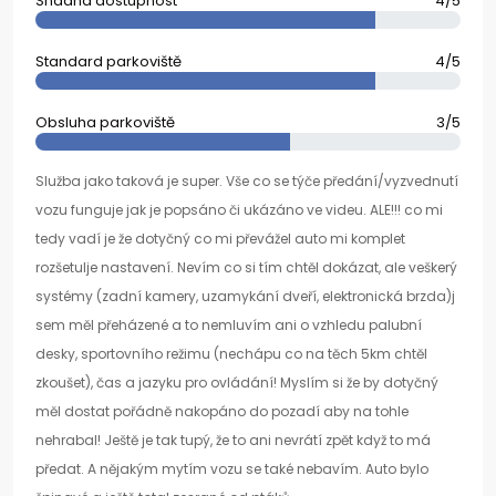
Snadná dostupnost
4/5
Standard parkoviště
4/5
Obsluha parkoviště
3/5
Služba jako taková je super. Vše co se týče předání/vyzvednutí
vozu funguje jak je popsáno či ukázáno ve videu. ALE!!! co mi
tedy vadí je že dotyčný co mi převážel auto mi komplet
rozšetulje nastavení. Nevím co si tím chtěl dokázat, ale veškerý
systémy (zadní kamery, uzamykání dveří, elektronická brzda)j
sem měl přeházené a to nemluvím ani o vzhledu palubní
desky, sportovního režimu (nechápu co na těch 5km chtěl
zkoušet), čas a jazyku pro ovládání! Myslím si že by dotyčný
měl dostat pořádně nakopáno do pozadí aby na tohle
nehrabal! Ještě je tak tupý, že to ani nevrátí zpět když to má
předat. A nějakým mytím vozu se také nebavím. Auto bylo