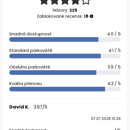
Názory:
225
Zablokované recenze:
18
Snadná dostupnost
4.0 / 5
Standard parkoviště
4.1 / 5
Obsluha parkoviště
3.9 / 5
Kvalita přenosu
4.3 / 5
David K.
3.67/5
07.07.2026 13:24