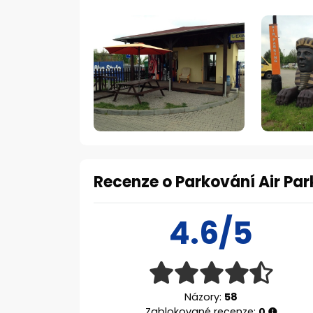
Recenze o Parkování Air Par
4.6/5
Názory:
58
Zablokované recenze:
0