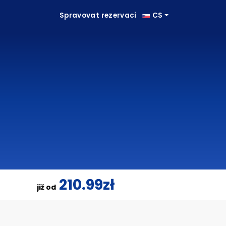
Spravovat rezervaci
CS
210.99zł
již od