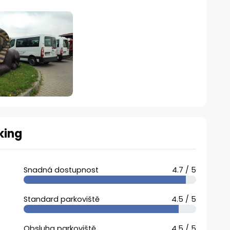
king
Snadná dostupnost
4.7 / 5
Standard parkoviště
4.5 / 5
Obsluha parkoviště
4.5 / 5