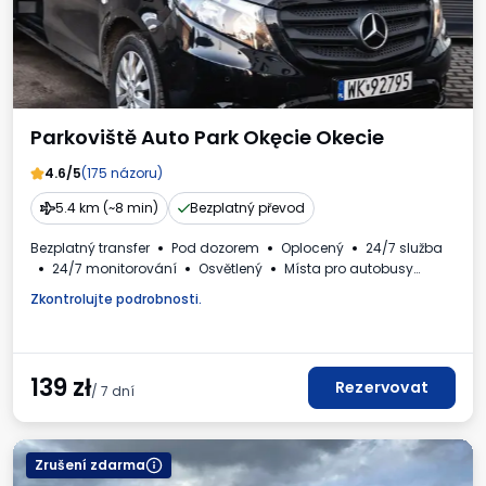
Parkoviště Auto Park Okęcie Okecie
4.6/5
(175 názoru)
5.4 km (~8 min)
Bezplatný převod
Bezplatný transfer
Pod dozorem
Oplocený
24/7 služba
24/7 monitorování
Osvětlený
Místa pro autobusy
Myčka aut
WC
Nápoje k dispozici
Daňový doklad
Zkontrolujte podrobnosti.
139
zł
Rezervovat
/ 7 dní
Zrušení zdarma