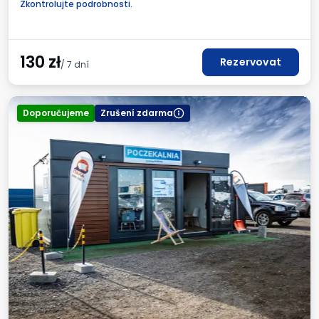
Zkontrolujte podrobnosti.
Fakturaod obsluhy parkoviště.
130
zł
Rezervovat
/ 7 dní
Doporučujeme
Zrušení zdarma