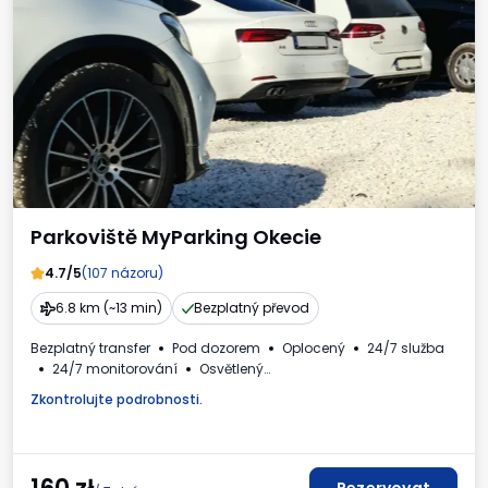
Parkoviště MyParking Okecie
4.7/5
(107 názoru)
6.8 km (~13 min)
Bezplatný převod
Bezplatný transfer
Pod dozorem
Oplocený
24/7 služba
24/7 monitorování
Osvětlený
Nabíjecí stanice pro elektromobily
Pro osobní automobily
Zkontrolujte podrobnosti.
WC
Daňový doklad