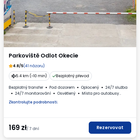
Parkoviště Odlot Okecie
4.8/5
(41 názoru)
5.4 km (~10 min)
Bezplatný převod
Bezplatný transfer
Pod dozorem
Oplocený
24/7 služba
24/7 monitorování
Osvětlený
Místa pro autobusy
WC
Dětský koutek
Nápoje k dispozici
Zkontrolujte podrobnosti.
Fakturaod obsluhy parkoviště.
169
zł
Rezervovat
/ 7 dní