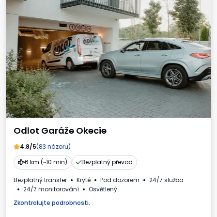
Odlot Garáže Okecie
4.8/5
(83 názoru)
6 km (~10 min)
Bezplatný převod
Bezplatný transfer
Kryté
Pod dozorem
24/7 služba
24/7 monitorování
Osvětlený
Nabíjecí stanice pro elektromobily
Pro osobní automobily
Zkontrolujte podrobnosti.
Fakturaod obsluhy parkoviště.
Požadované registrační číslo vozidla