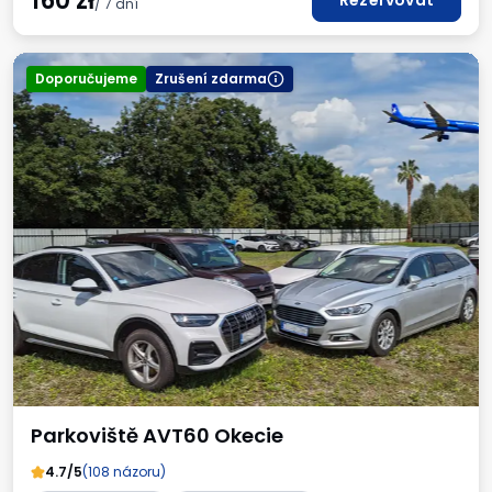
160
zł
Rezervovat
/ 7 dní
Doporučujeme
Zrušení zdarma
Parkoviště AVT60 Okecie
4.7/5
(108 názoru)