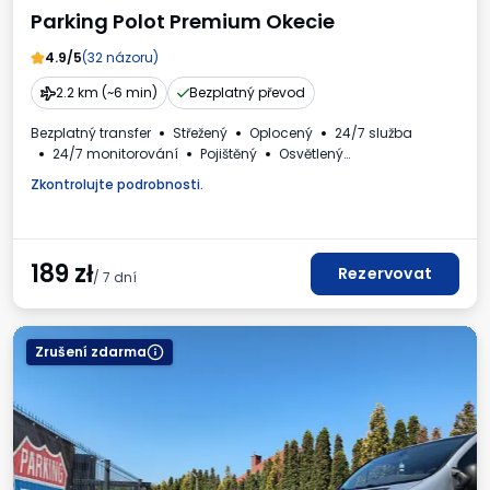
Parking Polot Premium Okecie
4.9/5
(32 názoru)
2.2 km (~6 min)
Bezplatný převod
Bezplatný transfer
Střežený
Oplocený
24/7 služba
24/7 monitorování
Pojištěný
Osvětlený
Pro osobní automobily
WC
Daňový doklad
Zkontrolujte podrobnosti.
189
zł
Rezervovat
/ 7 dní
Zrušení zdarma