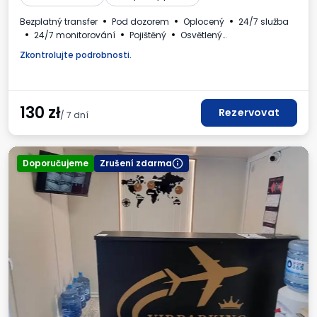
Bezplatný transfer
Pod dozorem
Oplocený
24/7 služba
24/7 monitorování
Pojištěný
Osvětlený
Pro osobní automobily
Místa pro autobusy
WC
Zkontrolujte podrobnosti.
Dětský koutek
Požadované registrační číslo vozidla
Daňový doklad
130
zł
Rezervovat
/ 7 dní
Doporučujeme
Zrušení zdarma