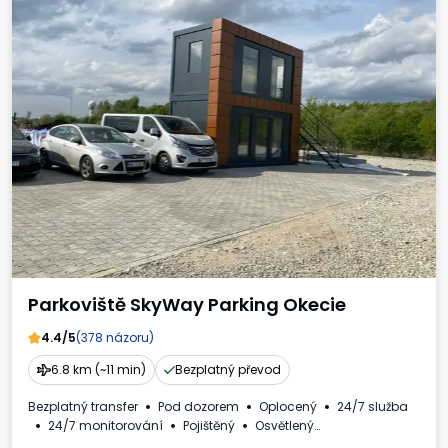
Parkoviště SkyWay Parking Okecie
4.4/5
(378 názoru)
6.8 km (~11 min)
Bezplatný převod
Bezplatný transfer
Pod dozorem
Oplocený
24/7 služba
24/7 monitorování
Pojištěný
Osvětlený
Pro osobní automobily
WC
Nápoje k dispozici