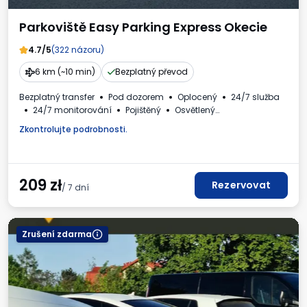
Parkoviště Easy Parking Express Okecie
4.7/5
(322 názoru)
6 km (~10 min)
Bezplatný převod
Bezplatný transfer
Pod dozorem
Oplocený
24/7 služba
24/7 monitorování
Pojištěný
Osvětlený
Pro osobní automobily
WC
Dětský koutek
Zkontrolujte podrobnosti.
Požadované registrační číslo vozidla
Daňový doklad
209
zł
Rezervovat
/ 7 dní
Zrušení zdarma