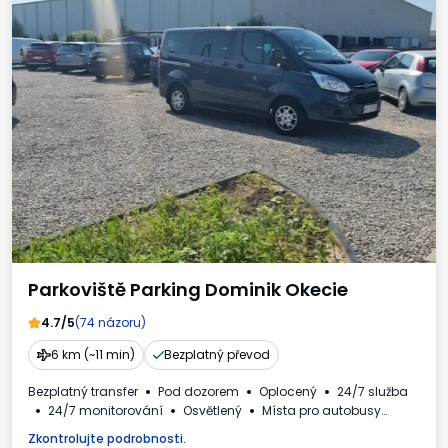
Parkoviště Parking Dominik Okecie
4.7/5
(74 názoru)
6 km (~11 min)
Bezplatný převod
Bezplatný transfer
Pod dozorem
Oplocený
24/7 služba
24/7 monitorování
Osvětlený
Místa pro autobusy
Daňový doklad
Zkontrolujte podrobnosti.