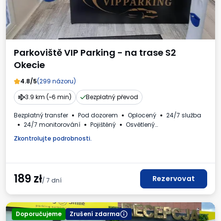
Parkoviště VIP Parking - na trase S2
Okecie
4.8/5
(299 názoru)
3.9 km (~6 min)
Bezplatný převod
Bezplatný transfer
Pod dozorem
Oplocený
24/7 služba
24/7 monitorování
Pojištěný
Osvětlený
Místa pro autobusy
WC
Fakturaod obsluhy parkoviště.
Zkontrolujte podrobnosti.
189
zł
Rezervovat
/ 7 dní
Doporučujeme
Zrušení zdarma