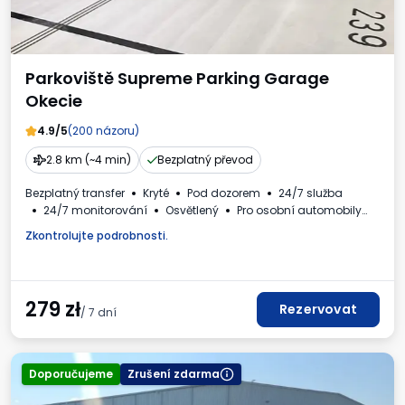
Parkoviště Supreme Parking Garage
Okecie
4.9/5
(200 názoru)
2.8 km (~4 min)
Bezplatný převod
Bezplatný transfer
Kryté
Pod dozorem
24/7 služba
24/7 monitorování
Osvětlený
Pro osobní automobily
Požadované registrační číslo vozidla
Daňový doklad
Zkontrolujte podrobnosti.
279
zł
Rezervovat
/ 7 dní
Doporučujeme
Zrušení zdarma