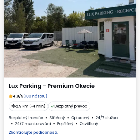
Lux Parking - Premium Okecie
4.8/5
(100 názoru)
2.9 km (~4 min)
Bezplatný převod
Bezplatný transfer
Střežený
Oplocený
24/7 služba
24/7 monitorování
Pojištěný
Osvětlený
Fakturaod obsluhy parkoviště.
Zkontrolujte podrobnosti.