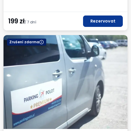
199
zł
Rezervovat
/ 7 dní
Zrušení zdarma