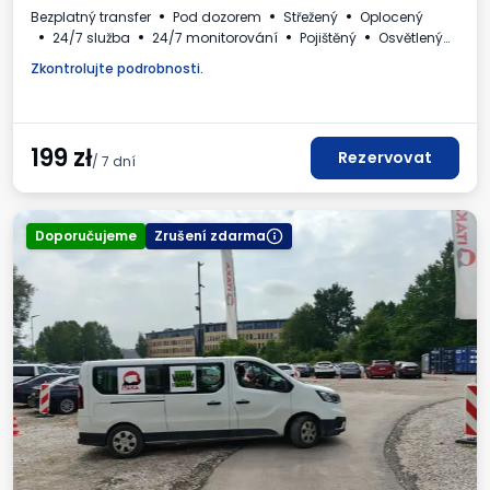
Bezplatný transfer
Pod dozorem
Střežený
Oplocený
24/7 služba
24/7 monitorování
Pojištěný
Osvětlený
Místa pro autobusy
WC
Nápoje k dispozici
Zkontrolujte podrobnosti.
Daňový doklad
199
zł
Rezervovat
/ 7 dní
Doporučujeme
Zrušení zdarma