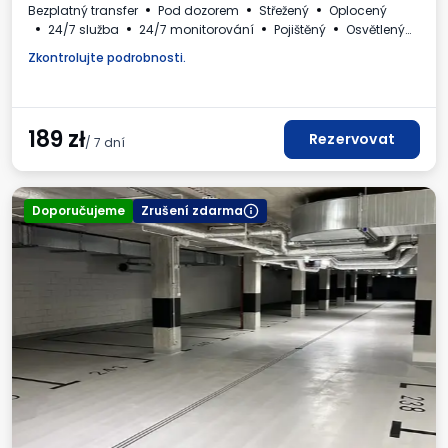
Bezplatný transfer
Pod dozorem
Střežený
Oplocený
24/7 služba
24/7 monitorování
Pojištěný
Osvětlený
Pro osobní automobily
WC
Daňový doklad
Zkontrolujte podrobnosti.
189
zł
Rezervovat
/ 7 dní
Doporučujeme
Zrušení zdarma