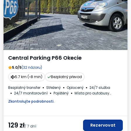
Central Parking P66 Okecie
5.0/5
(32 názoru)
5.7 km (~8 min)
Bezplatný převod
Bezplatný transfer
Střežený
Oplocený
24/7 služba
24/7 monitorování
Pojištěný
Místa pro autobusy
Vnitřní prostory VIP
Myčka aut
WC
Nápoje k dispozici
Zkontrolujte podrobnosti.
Daňový doklad
129
zł
Rezervovat
/ 7 dní