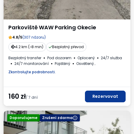
Parkoviště WAW Parking Okecie
4.8/5
(307 názoru)
4.2 km (~8 min)
Bezplatný převod
Bezplatný transfer
Pod dozorem
Oplocený
24/7 služba
24/7 monitorování
Pojištěný
Osvětlený
Místa pro autobusy
WC
Daňový doklad
Zkontrolujte podrobnosti.
160
zł
Rezervovat
/ 7 dní
Doporučujeme
Zrušení zdarma