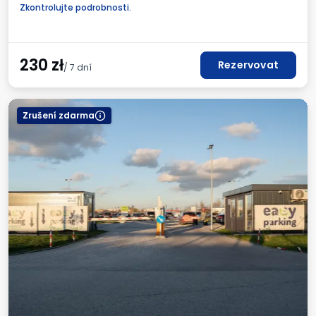
Nabíjecí stanice pro elektromobily
Pro osobní automobily
Zkontrolujte podrobnosti.
Místa pro autobusy
WC
Dětský koutek
Nápoje k dispozici
Daňový doklad
230
zł
Rezervovat
/ 7 dní
Zrušení zdarma