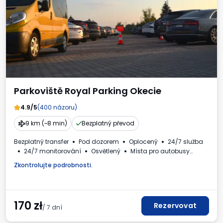
Parkoviště Royal Parking Okecie
4.9/5
(400 názoru)
9 km (~8 min)
Bezplatný převod
Bezplatný transfer
Pod dozorem
Oplocený
24/7 služba
24/7 monitorování
Osvětlený
Místa pro autobusy
Myčka aut
WC
Nápoje k dispozici
Daňový doklad
Zkontrolujte podrobnosti.
170
zł
Rezervovat
/ 7 dní