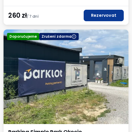
260
zł
Rezervovat
/ 7 dní
Doporučujeme
Zrušení zdarma
Parking Simple Park Okecie