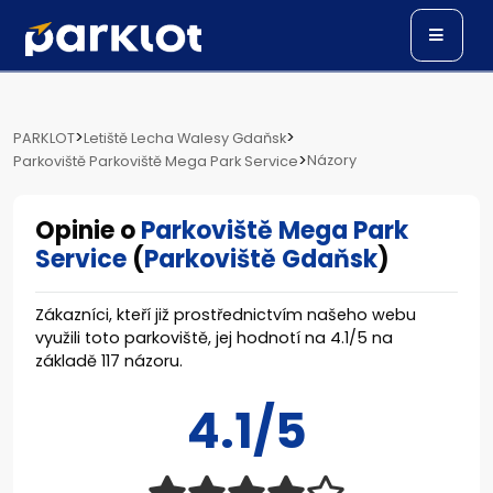
>
>
PARKLOT
Letiště Lecha Walesy Gdaňsk
>
Názory
Parkoviště Parkoviště Mega Park Service
Opinie o
Parkoviště Mega Park
Service
(
Parkoviště Gdaňsk
)
Zákazníci, kteří již prostřednictvím našeho webu
využili toto parkoviště, jej hodnotí na
4.1
/
5
na
základě
117
názoru.
4.1/5