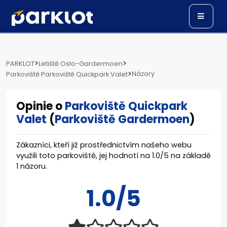
>
>
PARKLOT
Letiště Oslo-Gardermoen
>
Názory
Parkoviště Parkoviště Quickpark Valet
Opinie o
Parkoviště Quickpark
Valet
(
Parkoviště Gardermoen
)
Zákazníci, kteří již prostřednictvím našeho webu
využili toto parkoviště, jej hodnotí na
1.0
/
5
na základě
1
názoru.
1.0/5