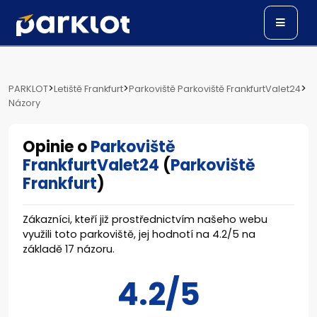
>
>
>
PARKLOT
Letiště Frankfurt
Parkoviště Parkoviště FrankfurtValet24
Názory
Opinie o
Parkoviště
FrankfurtValet24
(
Parkoviště
Frankfurt
)
Zákazníci, kteří již prostřednictvím našeho webu
využili toto parkoviště, jej hodnotí na
4.2
/
5
na
základě
17
názoru.
4.2/5