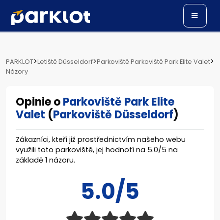
>
>
>
PARKLOT
Letiště Düsseldorf
Parkoviště Parkoviště Park Elite Valet
Názory
Opinie o
Parkoviště Park Elite
Valet
(
Parkoviště Düsseldorf
)
Zákazníci, kteří již prostřednictvím našeho webu
využili toto parkoviště, jej hodnotí na
5.0
/
5
na
základě
1
názoru.
5.0/5