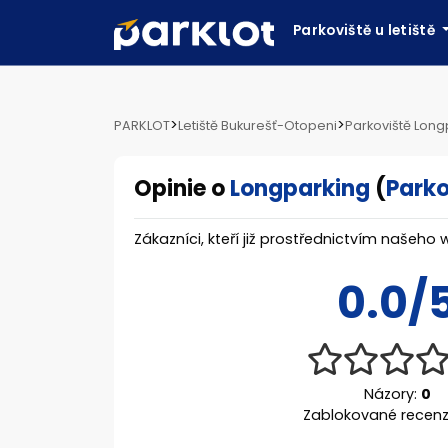
Parkoviště u letiště
>
>
PARKLOT
Letiště Bukurešť-Otopeni
Parkoviště Long
Opinie o
Longparking
(
Parko
Zákazníci, kteří již prostřednictvím našeho 
0.0/
Názory:
0
Zablokované recen