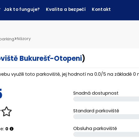
Jak to funguje?
Kvalita a bezpečí
Kontakt
>
Názory
parking
viště Bukurešť-Otopeni
)
webu využili toto parkoviště, jej hodnotí na
0.0
/
5
na základě
0
n
5
Snadná dostupnost
Standard parkoviště
Obsluha parkoviště
ze:
0