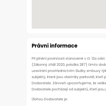
Právní informace
Při plnění povinnosti stanovené v čl. 12a ods
(Zákonný zřídil 2020, položka 287) tímto doda
uzavírání prostřednictvím Služby smlouvy tý
subjekty, které jsou vlastníky parkovišť, kte
Dodavatele. Zároveň upozorňujeme, že vešk
Dodavatele pocházejí od subjektů, kteří jsou 
Úlohou Dodavatele je: