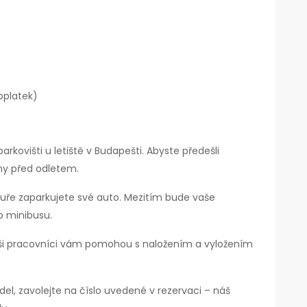
oplatek)
kovišti u letiště v Budapešti. Abyste předešli
ny před odletem.
duře zaparkujete své auto. Mezitím bude vaše
o minibusu.
Naši pracovníci vám pomohou s naložením a vyložením
del, zavolejte na číslo uvedené v rezervaci – náš