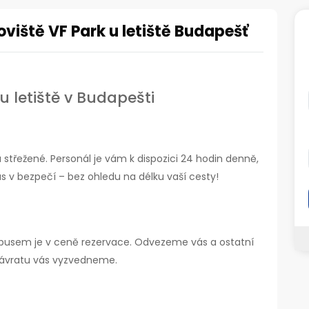
viště VF Park u letiště Budapešť
u letiště v Budapešti
střežené. Personál je vám k dispozici 24 hodin denně,
nás v bezpečí – bez ohledu na délku vaší cesty!
nibusem je v ceně rezervace. Odvezeme vás a ostatní
 návratu vás vyzvedneme.