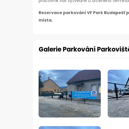
pracovník vás vyzvedne u určeného terminál
Rezervace parkování VF Park Budapešť př
místa.
Galerie Parkování Parkovišt