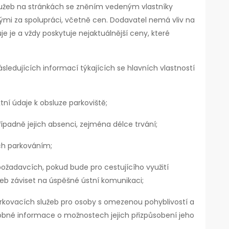
lužeb na stránkách se zněním vedeným vlastníky
i za spolupráci, včetně cen. Dodavatel nemá vliv na
e je a vždy poskytuje nejaktuálnější ceny, které
ledujících informací týkajících se hlavních vlastností
tní údaje k obsluze parkoviště;
ípadně jejich absenci, zejména délce trvání;
h parkováním;
ožadavcích, pokud bude pro cestujícího využití
eb záviset na úspěšné ústní komunikaci;
rkovacích služeb pro osoby s omezenou pohyblivostí a
obné informace o možnostech jejich přizpůsobení jeho