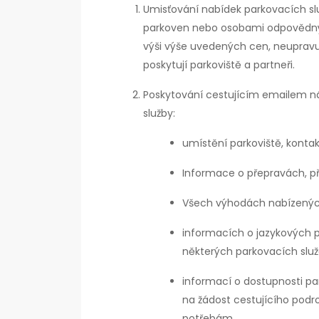
Umisťování nabídek parkovacích s
parkoven nebo osobami odpovědným
výši výše uvedených cen, neupravuj
poskytují parkoviště a partneři.
Poskytování cestujícím emailem nás
služby:
umístění parkoviště, kontak
Informace o přepravách, př
Všech výhodách nabízenýc
informacích o jazykových p
některých parkovacích služ
informací o dostupnosti pa
na žádost cestujícího podr
potřebám.