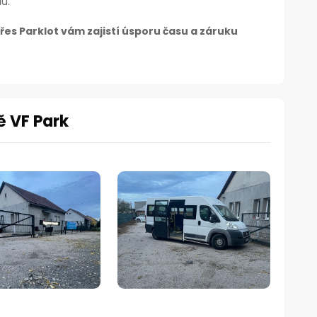
u.
es Parklot vám zajistí úsporu času a záruku
ě VF Park