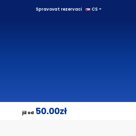
Spravovat rezervaci
CS
50.00zł
již od