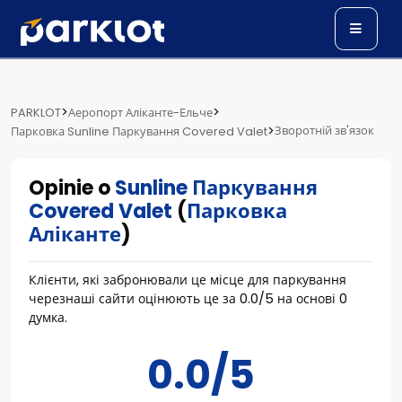
>
>
PARKLOT
Аеропорт Аліканте-Ельче
>
Зворотній зв'язок
Парковка Sunline Паркування Covered Valet
Opinie o
Sunline Паркування
Covered Valet
(
Парковка
Аліканте
)
Клієнти, які забронювали це місце для паркування
черезнаші сайти оцінюють це за
0.0
/
5
на основі
0
думка.
0.0/5