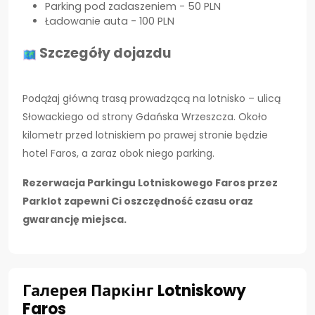
Parking pod zadaszeniem - 50 PLN
Ładowanie auta - 100 PLN
Szczegóły dojazdu
Podążaj główną trasą prowadzącą na lotnisko – ulicą
Słowackiego od strony Gdańska Wrzeszcza. Około
kilometr przed lotniskiem po prawej stronie będzie
hotel Faros, a zaraz obok niego parking.
Rezerwacja Parkingu Lotniskowego Faros przez
Parklot zapewni Ci oszczędność czasu oraz
gwarancję miejsca.
Галерея Паркінг Lotniskowy
Faros