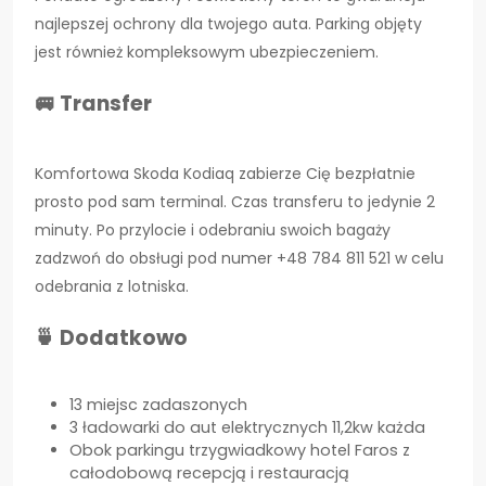
najlepszej ochrony dla twojego auta. Parking objęty
jest również kompleksowym ubezpieczeniem.
🚐 Transfer
Komfortowa Skoda Kodiaq zabierze Cię bezpłatnie
prosto pod sam terminal. Czas transferu to jedynie 2
minuty. Po przylocie i odebraniu swoich bagaży
zadzwoń do obsługi pod numer +48 784 811 521 w celu
odebrania z lotniska.
🍵 Dodatkowo
13 miejsc zadaszonych
3 ładowarki do aut elektrycznych 11,2kw każda
Obok parkingu trzygwiadkowy hotel Faros z
całodobową recepcją i restauracją