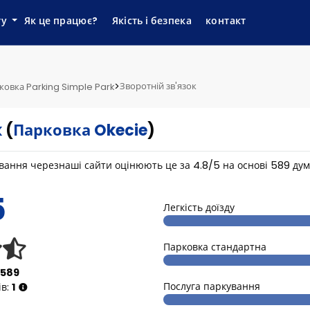
ту
Як це працює?
Якість і безпека
контакт
>
Зворотній зв'язок
ковка Parking Simple Park
k
(
Парковка Okecie
)
кування черезнаші сайти оцінюють це за
4.8
/
5
на основі
589
дум
5
Легкість доїзду
Парковка стандартна
589
Послуга паркування
ів:
1