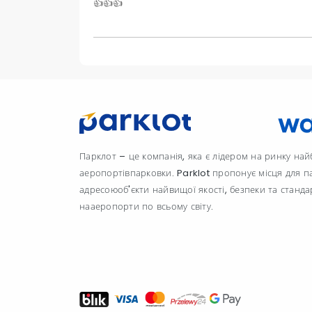
👍👍👍
Парклот – це компанія, яка є лідером на ринку на
аеропортівпарковки. Parklot пропонує місця для п
адресоюоб'єкти найвищої якості, безпеки та станда
нааеропорти по всьому світу.