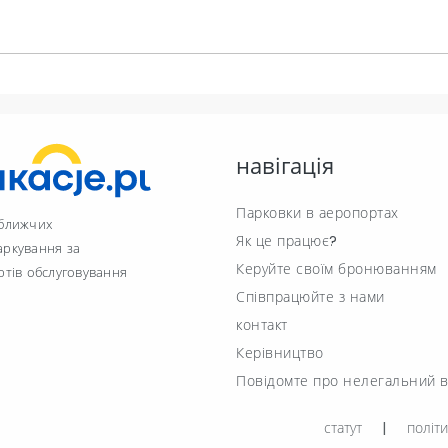
навігація
Парковки в аеропортах
йближчих
Як це працює?
аркування за
Керуйте своїм бронюванням
ртів обслуговування
Співпрацюйте з нами
контакт
Керівництво
Повідомте про нелегальний в
статут
|
політи