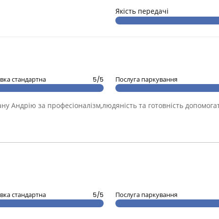
Якість передачі
вка стандартна
5/5
Послуга паркування
ну Андрію за професіоналізм,людяність та готовність допомога
вка стандартна
5/5
Послуга паркування