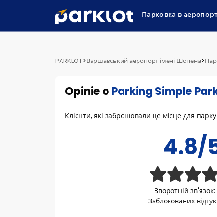
Парковка в аеропор
>
>
PARKLOT
Варшавський аеропорт імені Шопена
Пар
Opinie o
Parking Simple Par
Клієнти, які забронювали це місце для пар
4.8/
Зворотній зв'язок:
Заблокованих відгук