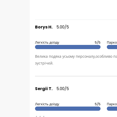
Borys H.
5.00/5
Легкість доїзду
5/5
Парко
Велика подяка усьому персоналу,особливо па
зустрічей.
Sergii T.
5.00/5
Легкість доїзду
5/5
Парко