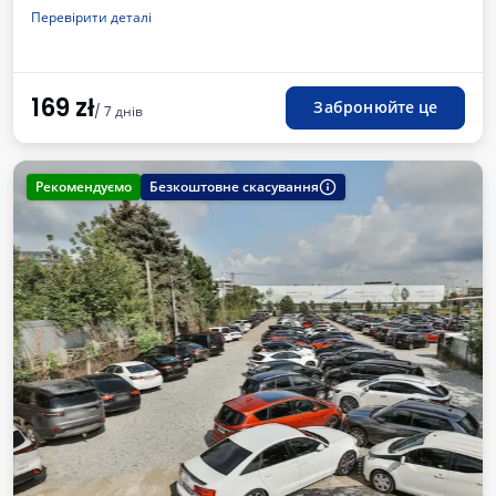
Oсвітлена
Рахунок від автостоянки
Перевірити деталі
169
zł
Забронюйте це
/ 7 днів
Рекомендуємо
Безкоштовне скасування