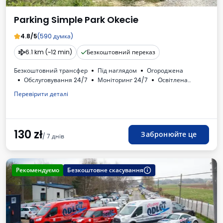
Parking Simple Park Okecie
4.8/5
(590 думка)
6.1 km (~12 min)
Безкоштовний переказ
Безкоштовний трансфер
Під наглядом
Огороджена
Обслуговування 24/7
Моніторинг 24/7
Oсвітлена
Для легкових автомобілів
Туалет
ПДВ
Перевірити деталі
130
zł
Забронюйте це
/ 7 днів
Рекомендуємо
Безкоштовне скасування