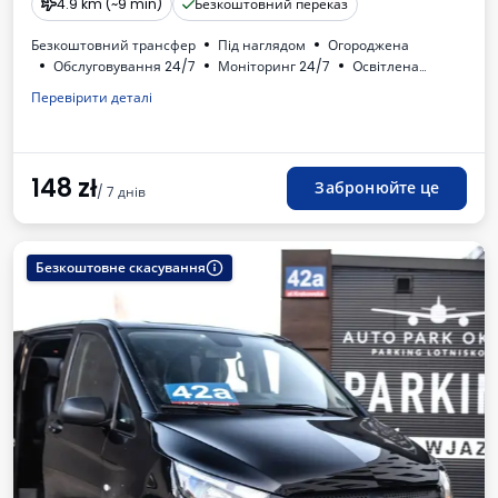
4.9 km (~9 min)
Безкоштовний переказ
Безкоштовний трансфер
Під наглядом
Огороджена
Обслуговування 24/7
Моніторинг 24/7
Oсвітлена
Для легкових автомобілів
Туалет
ПДВ
Перевірити деталі
148
zł
Забронюйте це
/ 7 днів
Безкоштовне скасування