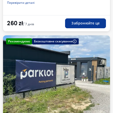
Зарядна станція для електромобілів
Перевірити деталі
Для легкових автомобілів
Рахунок від автостоянки
Необходимый номер регистрации транспортного средства
260
zł
Забронюйте це
/ 7 днів
Рекомендуємо
Безкоштовне скасування