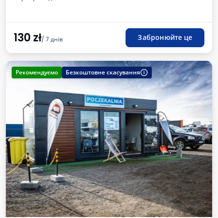
Доступні напої
Рахунок від автостоянки
130
zł
Забронюйте це
/ 7 днів
Рекомендуємо
Безкоштовне скасування