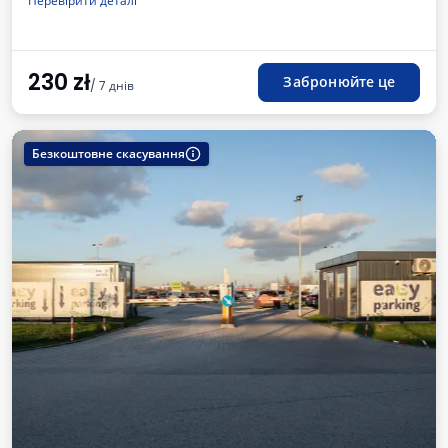
Перевірити деталі
Зарядна станція для електромобілів
Для легкових автомобілів
Місця для автобусів
Туалет
Дитячий куточок
Доступні напої
ПДВ
230
zł
Забронюйте це
/ 7 днів
Безкоштовне скасування