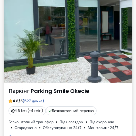
Паркінг Parking Smile Okecie
4.8/5
(527 думка)
1.6 km (~4 min)
Безкоштовний переказ
Безкоштовний трансфер
Під наглядом
Під охороною
Огороджена
Обслуговування 24/7
Моніторинг 24/7
Застрахований
Oсвітлена