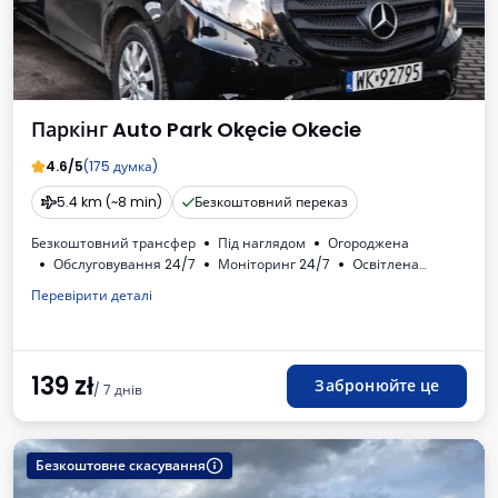
Паркінг Auto Park Okęcie Okecie
4.6/5
(175 думка)
5.4 km (~8 min)
Безкоштовний переказ
Безкоштовний трансфер
Під наглядом
Огороджена
Обслуговування 24/7
Моніторинг 24/7
Oсвітлена
Місця для автобусів
Автомийка
Туалет
Доступні напої
Перевірити деталі
ПДВ
139
zł
Забронюйте це
/ 7 днів
Безкоштовне скасування