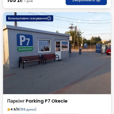
169
zł
Забронюйте це
/ 7 днів
Безкоштовне скасування
Паркінг Parking P7 Okecie
4.9/5
(159 думка)