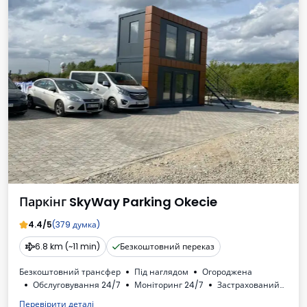
Паркінг SkyWay Parking Okecie
4.4/5
(379 думка)
6.8 km (~11 min)
Безкоштовний переказ
Безкоштовний трансфер
Під наглядом
Огороджена
Обслуговування 24/7
Моніторинг 24/7
Застрахований
Oсвітлена
Для легкових автомобілів
Туалет
Перевірити деталі