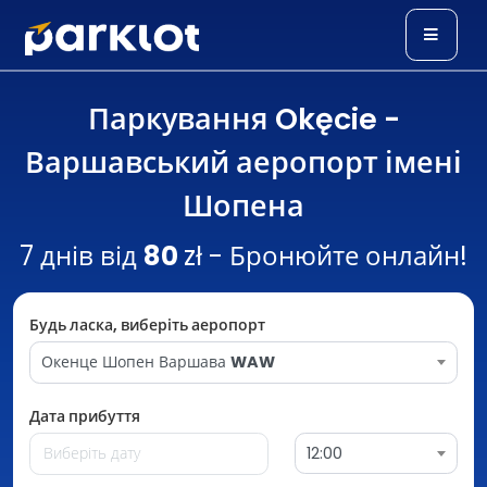
Паркування Okęcie -
Варшавський аеропорт імені
Шопена
7 днів від
80
zł - Бронюйте онлайн!
Будь ласка, виберіть аеропорт
Окенце Шопен Варшава
WAW
Дата прибуття
12:00