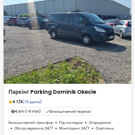
Паркінг Parking Dominik Okecie
4.7/5
(74 думка)
6 km (~11 min)
Безкоштовний переказ
Безкоштовний трансфер
Під наглядом
Огороджена
Обслуговування 24/7
Моніторинг 24/7
Oсвітлена
Місця для автобусів
ПДВ