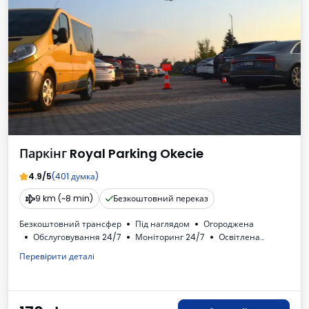
Паркінг Royal Parking Okecie
4.9/5
(401 думка)
9 km (~8 min)
Безкоштовний переказ
Безкоштовний трансфер
Під наглядом
Огороджена
Обслуговування 24/7
Моніторинг 24/7
Oсвітлена
Місця для автобусів
Автомийка
Туалет
Доступні напої
Перевірити деталі
ПДВ