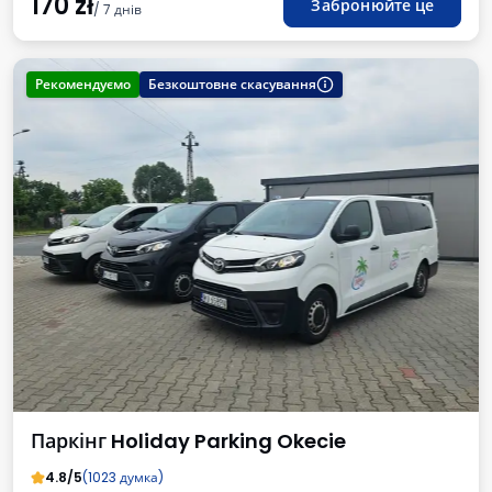
170
zł
Забронюйте це
/ 7 днів
Рекомендуємо
Безкоштовне скасування
Паркінг Holiday Parking Okecie
4.8/5
(1023 думка)