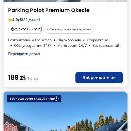
Parking Polot Premium Okecie
4.9/5
(32 думка)
2.2 km (~6 min)
Безкоштовний переказ
Безкоштовний трансфер
Під охороною
Огороджена
Обслуговування 24/7
Моніторинг 24/7
Застрахований
Oсвітлена
Для легкових автомобілів
Туалет
ПДВ
Перевірити деталі
189
zł
Забронюйте це
/ 7 днів
Безкоштовне скасування