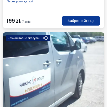
Перевірити деталі
199
zł
Забронюйте це
/ 7 днів
Безкоштовне скасування