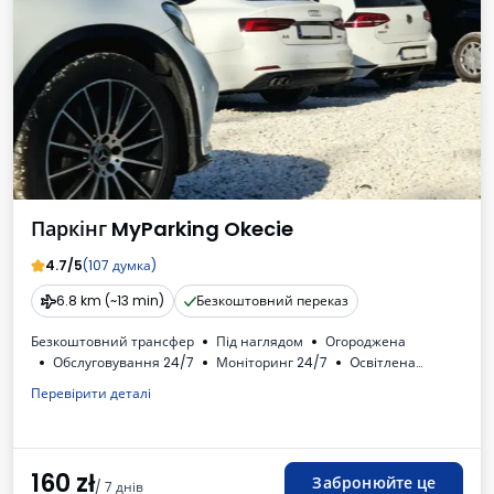
Паркінг MyParking Okecie
4.7/5
(107 думка)
6.8 km (~13 min)
Безкоштовний переказ
Безкоштовний трансфер
Під наглядом
Огороджена
Обслуговування 24/7
Моніторинг 24/7
Oсвітлена
Зарядна станція для електромобілів
Перевірити деталі
Для легкових автомобілів
Туалет
ПДВ
160
zł
Забронюйте це
/ 7 днів