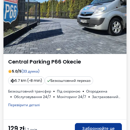
Central Parking P66 Okecie
5.0/5
(33 думка)
5.7 km (~8 min)
Безкоштовний переказ
Безкоштовний трансфер
Під охороною
Огороджена
Обслуговування 24/7
Моніторинг 24/7
Застрахований
Місця для автобусів
Закриті VIP-зони
Автомийка
Перевірити деталі
Туалет
Доступні напої
ПДВ
129
zł
Забронюйте це
/ 7 днів