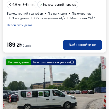
4.9 km (~8 min)
Безкоштовний переказ
Безкоштовний трансфер
Під наглядом
Під охороною
Огороджена
Обслуговування 24/7
Моніторинг 24/7
Застрахований
Oсвітлена
Місця для автобусів
Туалет
Перевірити деталі
Доступні напої
ПДВ
189
zł
Забронюйте це
/ 7 днів
Рекомендуємо
Безкоштовне скасування