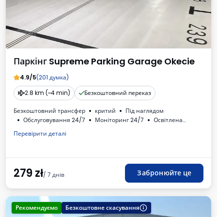
Паркінг Supreme Parking Garage Okecie
4.9/5
(201 думка)
2.8 km (~4 min)
Безкоштовний переказ
Безкоштовний трансфер
критий
Під наглядом
Обслуговування 24/7
Моніторинг 24/7
Oсвітлена
Для легкових автомобілів
Перевірити деталі
Необходимый номер регистрации транспортного средства
ПДВ
279
zł
Забронюйте це
/ 7 днів
Рекомендуємо
Безкоштовне скасування