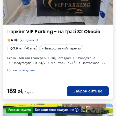
Паркінг VIP Parking - на трасі S2 Okecie
4.8/5
(299 думка)
3.9 km (~6 min)
Безкоштовний переказ
Безкоштовний трансфер
Під наглядом
Огороджена
Обслуговування 24/7
Моніторинг 24/7
Застрахований
Oсвітлена
Місця для автобусів
Туалет
Перевірити деталі
Рахунок від автостоянки
189
zł
Забронюйте це
/ 7 днів
Рекомендуємо
Безкоштовне скасування