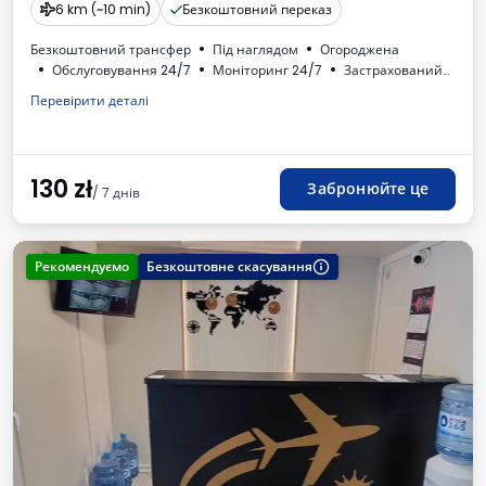
6 km (~10 min)
Безкоштовний переказ
Безкоштовний трансфер
Під наглядом
Огороджена
Обслуговування 24/7
Моніторинг 24/7
Застрахований
Oсвітлена
Для легкових автомобілів
Місця для автобусів
Перевірити деталі
Туалет
Дитячий куточок
Необходимый номер регистрации транспортного средства
ПДВ
130
zł
Забронюйте це
/ 7 днів
Рекомендуємо
Безкоштовне скасування