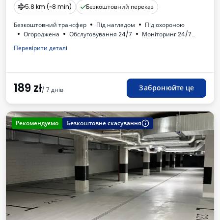
5.8 km (~8 min)
Безкоштовний переказ
Безкоштовний трансфер
Під наглядом
Під охороною
Огороджена
Обслуговування 24/7
Моніторинг 24/7
Застрахований
Oсвітлена
Для легкових автомобілів
Перевірити деталі
Туалет
ПДВ
189
zł
Забронюйте це
/ 7 днів
Рекомендуємо
Безкоштовне скасування