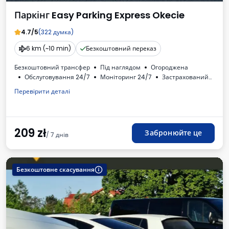
Паркінг Easy Parking Express Okecie
4.7/5
(322 думка)
6 km (~10 min)
Безкоштовний переказ
Безкоштовний трансфер
Під наглядом
Огороджена
Обслуговування 24/7
Моніторинг 24/7
Застрахований
Oсвітлена
Для легкових автомобілів
Туалет
Перевірити деталі
Дитячий куточок
Необходимый номер регистрации транспортного средства
ПДВ
209
zł
Забронюйте це
/ 7 днів
Безкоштовне скасування