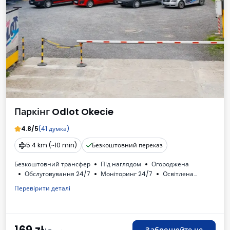
Паркінг Odlot Okecie
4.8/5
(41 думка)
5.4 km (~10 min)
Безкоштовний переказ
Безкоштовний трансфер
Під наглядом
Огороджена
Обслуговування 24/7
Моніторинг 24/7
Oсвітлена
Місця для автобусів
Туалет
Дитячий куточок
Перевірити деталі
Доступні напої
Рахунок від автостоянки