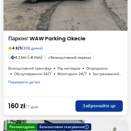
Паркінг WAW Parking Okecie
4.8/5
(308 думка)
4.2 km (~8 min)
Безкоштовний переказ
Безкоштовний трансфер
Під наглядом
Огороджена
Обслуговування 24/7
Моніторинг 24/7
Застрахований
Oсвітлена
Місця для автобусів
Туалет
ПДВ
Перевірити деталі
160
zł
Забронюйте це
/ 7 днів
Рекомендуємо
Безкоштовне скасування