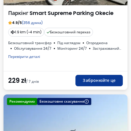
Паркінг Smart Supreme Parking Okecie
4.9/5
(356 думка)
1.9 km (~4 min)
Безкоштовний переказ
Безкоштовний трансфер
Під наглядом
Огороджена
Обслуговування 24/7
Моніторинг 24/7
Застрахований
Oсвітлена
Місця для автобусів
Туалет
Доступні напої
Перевірити деталі
ПДВ
229
zł
Забронюйте це
/ 7 днів
Рекомендуємо
Безкоштовне скасування