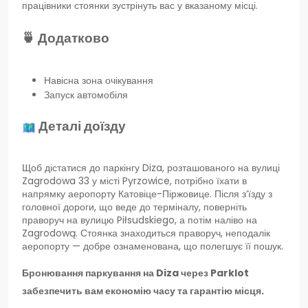
працівники стоянки зустрінуть вас у вказаному місці.
🍵 Додатково
Навісна зона очікування
Запуск автомобіля
Деталі доїзду
Щоб дістатися до паркінгу Diza, розташованого на вулиці
Zagrodowa 33 у місті Pyrzowice, потрібно їхати в
напрямку аеропорту Катовіце-Піржовице. Після з’їзду з
головної дороги, що веде до терміналу, поверніть
праворуч на вулицю Piłsudskiego, а потім наліво на
Zagrodową. Стоянка знаходиться праворуч, неподалік
аеропорту — добре ознаменована, що полегшує її пошук.
Бронювання паркування на Diza через Parklot
забезпечить вам економію часу та гарантію місця.