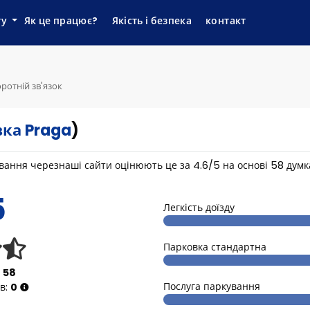
ту
Як це працює?
Якість і безпека
контакт
ротній зв'язок
ка Praga
)
кування черезнаші сайти оцінюють це за
4.6
/
5
на основі
58
думк
5
Легкість доїзду
Парковка стандартна
:
58
Послуга паркування
ів:
0