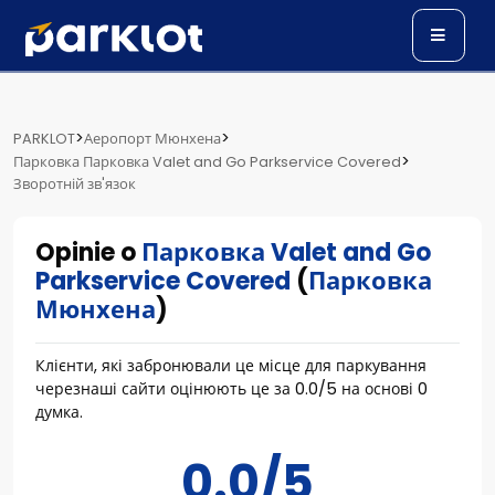
>
>
PARKLOT
Аеропорт Мюнхена
>
Парковка Парковка Valet and Go Parkservice Covered
Зворотній зв'язок
Opinie o
Парковка Valet and Go
Parkservice Covered
(
Парковка
Мюнхена
)
Клієнти, які забронювали це місце для паркування
черезнаші сайти оцінюють це за
0.0
/
5
на основі
0
думка.
0.0/5