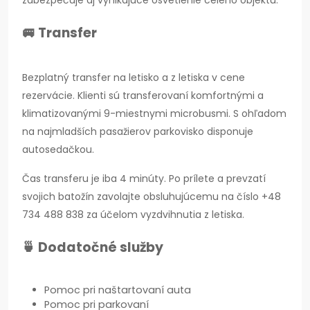
zabezpečuje aj vynikajúce osvetlenie celého objektu.
🚐 Transfer
Bezplatný transfer na letisko a z letiska v cene
rezervácie. Klienti sú transferovaní komfortnými a
klimatizovanými 9-miestnymi microbusmi. S ohľadom
na najmladších pasažierov parkovisko disponuje
autosedačkou.
Čas transferu je iba 4 minúty. Po prílete a prevzatí
svojich batožín zavolajte obsluhujúcemu na číslo +48
734 488 838 za účelom vyzdvihnutia z letiska.
🍵 Dodatočné služby
Pomoc pri naštartovaní auta
Pomoc pri parkovaní