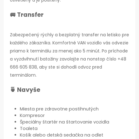
osvetlený a je poistený.
🚐 Transfer
Zabezpečený rýchly a bezplatný transfer na letisko pre
každého zákazníka. Komfortné VAN vozidlo vás odvezie
priamo k terminálu za menej ako 5 minút. Po príchode
a vyzdvihnutí batožiny zavolajte na nonstop číslo +48
666 605 838, aby ste si dohodli odvoz pred
terminálom.
🍵 Navyše
Miesta pre zdravotne postihnutých
Kompresor
Špeciálny štartér na štartovanie vozidla
Toaleta
Košík alebo detská sedačka na odlet