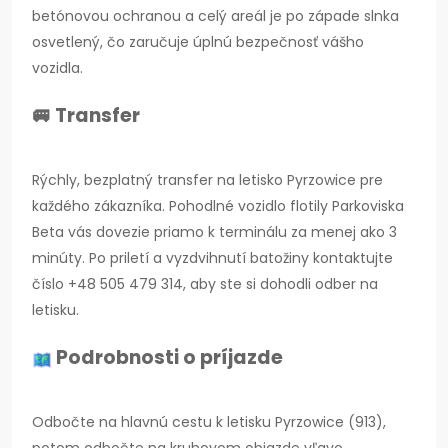
betónovou ochranou a celý areál je po západe slnka
osvetlený, čo zaručuje úplnú bezpečnosť vášho
vozidla.
🚐 Transfer
Rýchly, bezplatný transfer na letisko Pyrzowice pre
každého zákazníka. Pohodlné vozidlo flotily Parkoviska
Beta vás dovezie priamo k terminálu za menej ako 3
minúty. Po priletí a vyzdvihnutí batožiny kontaktujte
číslo +48 505 479 314, aby ste si dohodli odber na
letisku.
Podrobnosti o príjazde
Odbočte na hlavnú cestu k letisku Pyrzowice (913),