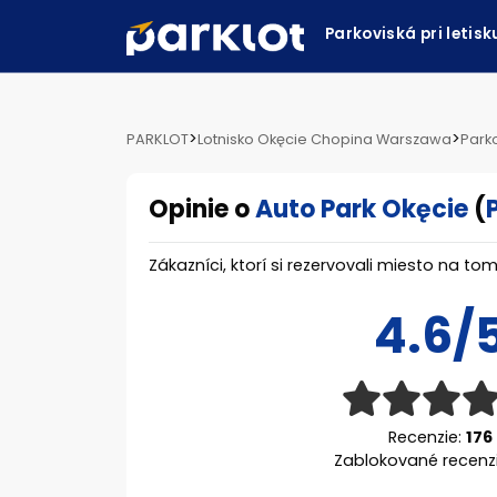
Parkoviská pri letis
>
>
PARKLOT
Lotnisko Okęcie Chopina Warszawa
Park
Opinie o
Auto Park Okęcie
(
Zákazníci, ktorí si rezervovali miesto na 
4.6/
Recenzie:
176
Zablokované recenz