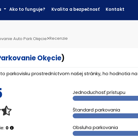
ku
Ako to funguje?
Kvalita a bezpečnosť
Kontakt
>
Recenzie
ovanie Auto Park Okęcie
Parkovanie Okęcie
)
tomto parkovisku prostredníctvom našej stránky, ho hodnotia n
5
Jednoduchosť prístupu
Štandard parkovania
Obsluha parkovania
ie:
0