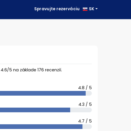
Spravujte rezerváciu
SK
a
4.6
/
5
na základe
176
recenzií.
4.8 / 5
4.3 / 5
4.7 / 5