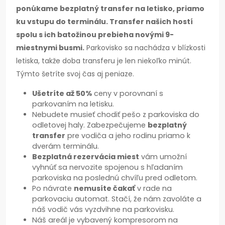
ponúkame bezplatný transfer na letisko, priamo
ku vstupu do terminálu. Transfer našich hostí
spolu s ich batožinou prebieha novými 9-
miestnymi busmi.
Parkovisko sa nachádza v blízkosti
letiska, takže doba transferu je len niekoľko minút.
Týmto šetríte svoj čas aj peniaze.
Ušetríte až 50%
ceny v porovnaní s
parkovaním na letisku.
Nebudete musieť chodiť pešo z parkoviska do
odletovej haly. Zabezpečujeme
bezplatný
transfer
pre vodiča a jeho rodinu priamo k
dverám terminálu.
Bezplatná rezervácia miest
vám umožní
vyhnúť sa nervozite spojenou s hľadaním
parkoviska na poslednú chvíľu pred odletom.
Po návrate
nemusíte čakať
v rade na
parkovaciu automat. Stačí, že nám zavoláte a
náš vodič vás vyzdvihne na parkovisku.
Náš areál je vybavený kompresorom na