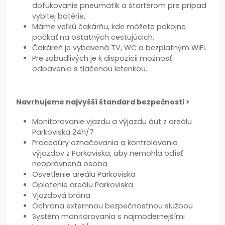
dofukovanie pneumatík a štartérom pre prípad
vybitej batérie,
Máme veľkú čakárňu, kde môžete pokojne
počkať na ostatných cestujúcich.
Čakáreň je vybavená TV, WC a bezplatným WiFi.
Pre zabudlivých je k dispozícii možnosť
odbavenia s tlačenou letenkou.
Navrhujeme najvyšší štandard bezpečnosti >
Monitorovanie vjazdu a výjazdu áut z areálu
Parkoviska 24h/7
Procedúry označovania a kontrolovania
výjazdov z Parkoviska, aby nemohla odísť
neoprávnená osoba
Osvetlenie areálu Parkoviska
Oplotenie areálu Parkoviska
Vjazdová brána
Ochrana externnou bezpečnostnou službou
Systém monitorovania s najmodernejšími