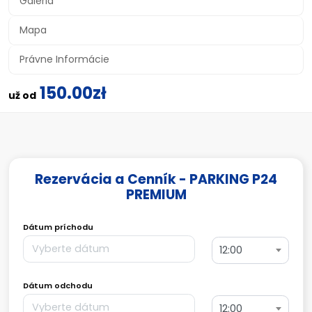
Galéria
Mapa
Právne Informácie
150.00zł
už od
Rezervácia a Cenník - PARKING P24
PREMIUM
Dátum príchodu
12:00
Dátum odchodu
12:00