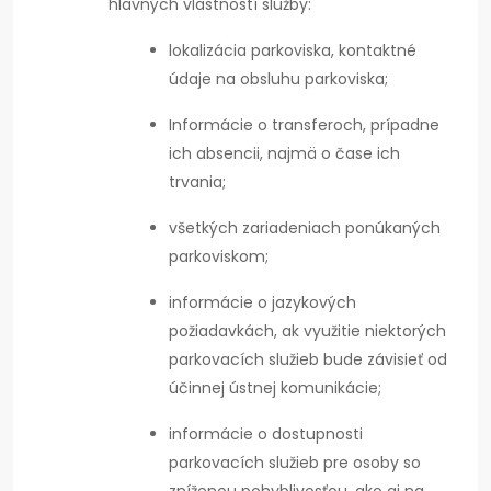
hlavných vlastností služby:
lokalizácia parkoviska, kontaktné
údaje na obsluhu parkoviska;
Informácie o transferoch, prípadne
ich absencii, najmä o čase ich
trvania;
všetkých zariadeniach ponúkaných
parkoviskom;
informácie o jazykových
požiadavkách, ak využitie niektorých
parkovacích služieb bude závisieť od
účinnej ústnej komunikácie;
informácie o dostupnosti
parkovacích služieb pre osoby so
zníženou pohyblivosťou, ako aj na