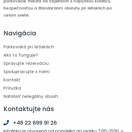
parkovacie miesta na objektoch s najvyššou kvalitou,
bezpečnosťou a štandardom obsluhy pri letiskách po
celom svete.
Navigácia
Parkoviská pri letiskách
Ako to funguje?
Spravujte rezerváciu
Spolupracujte s nami
Kontakt
Príručka
Nahlásiť nelegálny obsah
Kontaktujte nás
+48 22 699 91 26
Infolinka je otvorená od pondelka do piatku 7:00-21:00, v