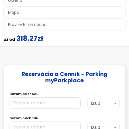
Galéria
Mapa
Právne Informácie
318.27zł
už od
Rezervácia a Cenník - Parking
myParkplace
Dátum príchodu
12:00
Dátum odchodu
12:00