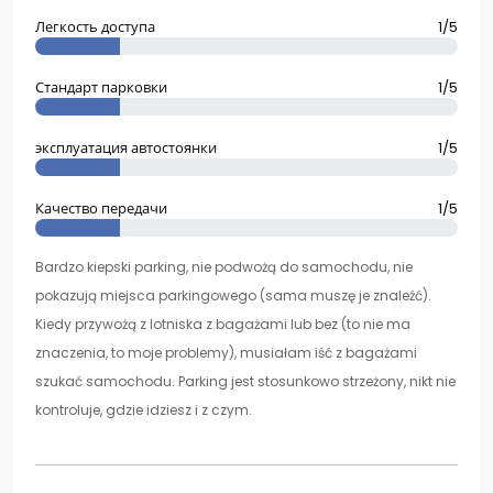
Легкость доступа
1/5
Стандарт парковки
1/5
эксплуатация автостоянки
1/5
Качество передачи
1/5
Bardzo kiepski parking, nie podwożą do samochodu, nie
pokazują miejsca parkingowego (sama muszę je znaleźć).
Kiedy przywożą z lotniska z bagażami lub bez (to nie ma
znaczenia, to moje problemy), musiałam iść z bagażami
szukać samochodu. Parking jest stosunkowo strzeżony, nikt nie
kontroluje, gdzie idziesz i z czym.