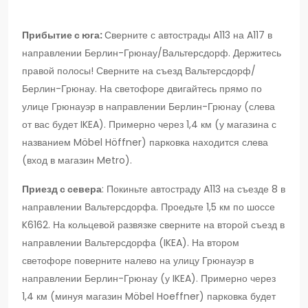
Прибытие с юга:
Сверните с автострады A113 на A117 в
направлении Берлин-Грюнау/Вальтерсдорф. Держитесь
правой полосы! Сверните на съезд Вальтерсдорф/
Берлин-Грюнау. На светофоре двигайтесь прямо по
улице Грюнауэр в направлении Берлин-Грюнау (слева
от вас будет IKEA). Примерно через 1,4 км (у магазина с
названием Möbel Höffner) парковка находится слева
(вход в магазин Metro).
Приезд с севера
: Покиньте автостраду A113 на съезде 8 в
направлении Вальтерсдорфа. Проедьте 1,5 км по шоссе
K6162. На кольцевой развязке сверните на второй съезд в
направлении Вальтерсдорфа (IKEA). На втором
светофоре поверните налево на улицу Грюнауэр в
направлении Берлин-Грюнау (у IKEA). Примерно через
1,4 км (минуя магазин Möbel Hoeffner) парковка будет