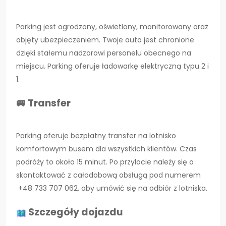
Parking jest ogrodzony, oświetlony, monitorowany oraz
objęty ubezpieczeniem. Twoje auto jest chronione
dzięki stałemu nadzorowi personelu obecnego na
miejscu. Parking oferuje ładowarkę elektryczną typu 2 i
1.
🚐 Transfer
Parking oferuje bezpłatny transfer na lotnisko
komfortowym busem dla wszystkich klientów. Czas
podróży to około 15 minut. Po przylocie należy się o
skontaktować z całodobową obsługą pod numerem
+48 733 707 062, aby umówić się na odbiór z lotniska.
Szczegóły dojazdu