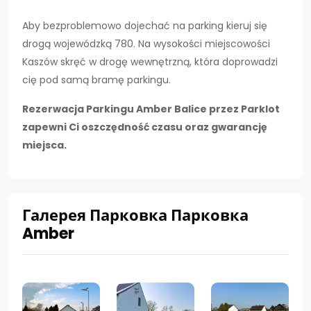
Aby bezproblemowo dojechać na parking kieruj się
drogą wojewódzką 780. Na wysokości miejscowości
Kaszów skręć w drogę wewnętrzną, która doprowadzi
cię pod samą bramę parkingu.
Rezerwacja Parkingu Amber Balice przez Parklot
zapewni Ci oszczędność czasu oraz gwarancję
miejsca.
Галерея Парковка Парковка
Amber