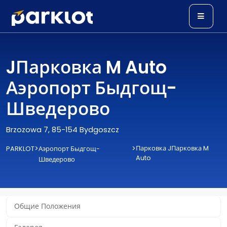
JПарковка M Auto
Аэропорт Быдгощ-
Шведерово
Brzozowa 7, 85-154 Bydgoszcz
>
>
Парковка JПарковка M
PARKLOT
Аэропорт Быдгощ-
Auto
Шведерово
Общие Положения